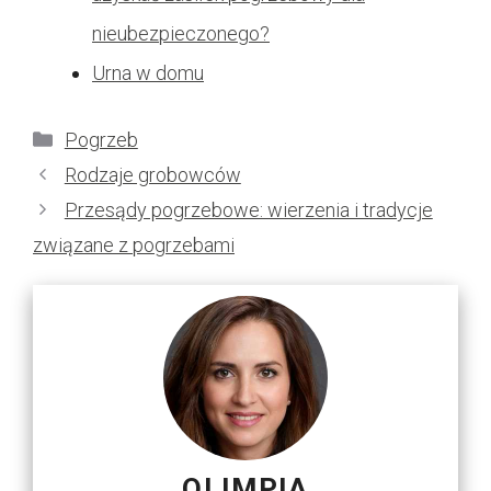
nieubezpieczonego?
Urna w domu
Kategorie
Pogrzeb
Rodzaje grobowców
Przesądy pogrzebowe: wierzenia i tradycje
związane z pogrzebami
OLIMPIA