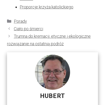
Proporcje krzyża katolickiego
Kategorie
Porady
Ciało po śmierci
Trumna do kremacji: etyczne i ekologiczne
rozwiązanie na ostatnią podróż
HUBERT