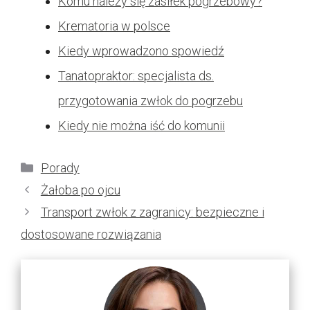
Komu należy się zasiłek pogrzebowy?
Krematoria w polsce
Kiedy wprowadzono spowiedź
Tanatopraktor: specjalista ds.
przygotowania zwłok do pogrzebu
Kiedy nie można iść do komunii
Kategorie
Porady
Żałoba po ojcu
Transport zwłok z zagranicy: bezpieczne i
dostosowane rozwiązania