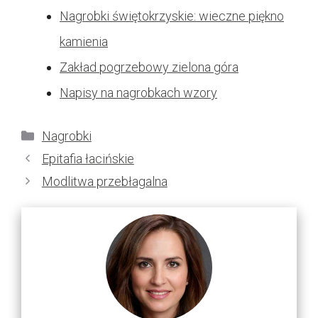
Nagrobki świętokrzyskie: wieczne piękno
kamienia
Zakład pogrzebowy zielona góra
Napisy na nagrobkach wzory
Kategorie
Nagrobki
Epitafia łacińskie
Modlitwa przebłagalna